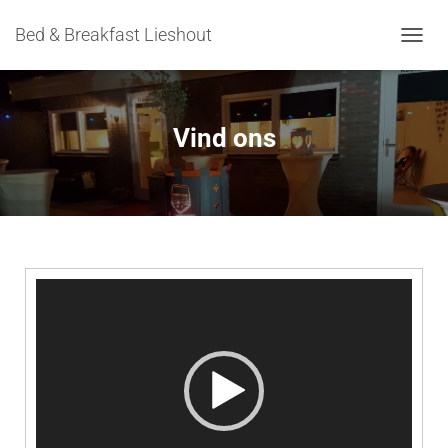
Bed & Breakfast Lieshout
T
O
G
G
L
Vind ons
E
N
A
V
I
G
A
T
Videospeler
I
O
N